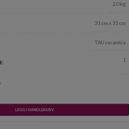
2.0 kg
31 cm x 31 cm
TAU ceramica
1
E:
s
LEGG I HANDLEKURV