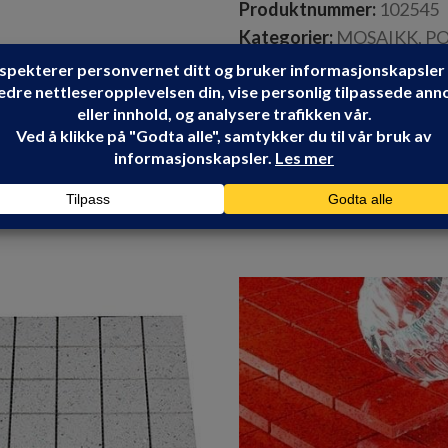
Produktnummer:
102545
Kategorier:
MOSAIKK
,
PO
TAU CERAMICA
Share: