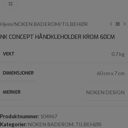
Click to enlarge
Hjem
/
NOKEN BADEROM
/
TILBEHØR
NK CONCEPT HÅNDKLEHOLDER KROM 60CM
VEKT
0.7 kg
DIMENSJONER
60 cm x 7 cm
MERKER
NOKEN DESIGN
Produktnummer:
104967
Kategorier:
NOKEN BADEROM
,
TILBEHØR