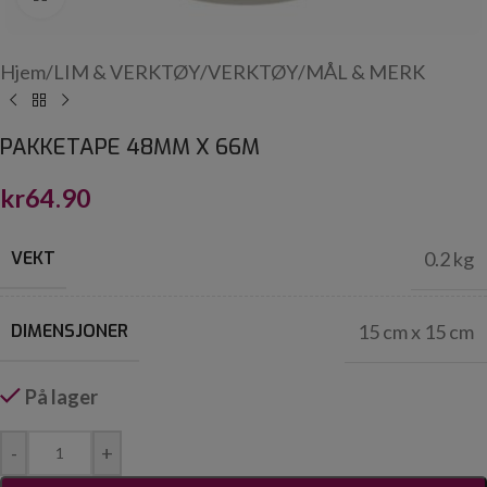
Hjem
/
LIM & VERKTØY
/
VERKTØY
/
MÅL & MERK
PAKKETAPE 48MM X 66M
kr
64.90
VEKT
0.2 kg
DIMENSJONER
15 cm x 15 cm
På lager
-
+