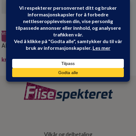
VIS PRODUKT
VIS PRODUKT
ANTI GRAFFITI 25L
DESALIN AM SOPP OG
ALGEFJERNER 0,75
kr
7,999.90
kr
299.00
Vilkår og delbetaling