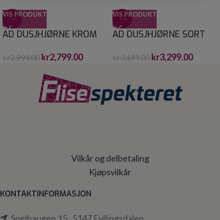
VIS PRODUKT
VIS PRODUKT
-7%
-6%
AD DUSJHJØRNE KROM
AD DUSJHJØRNE SORT
90X90X195
80X80X195
kr
2,799.00
kr
3,299.00
kr
2,999.00
kr
3,499.00
Vilkår og delbetaling
Kjøpsvilkår
KONTAKTINFORMASJON
Spelhaugen 15 , 5147 Fyllingsdalen