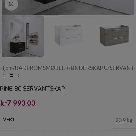
Click to enlarge
Hjem
/
BADEROMSMØBLER
/
UNDERSKAP U/SERVANT
PINE 80 SERVANTSKAP
kr
7,990.00
VEKT
20.9 kg