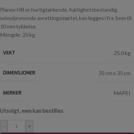
Planex HR er hurtigtørkende, fuktighetsbestandig,
selvutjevnende avrettingsmørtel, kan legges i fra 1mm til
10 mm tykkelse.
Mengde: 25 kg
VEKT
25.0 kg
DIMENSJONER
35 cm x 35 cm
MERKER
MAPEI
Utsolgt, men kan bestilles
-
+