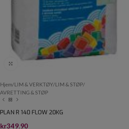
Click to enlarge
Hjem
/
LIM & VERKTØY
/
LIM & STØP
/
AVRETTING & STØP
PLAN R 140 FLOW 20KG
kr
349.90