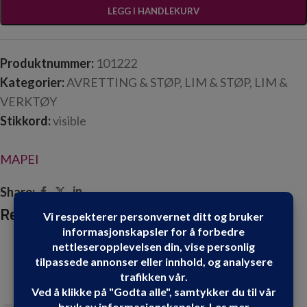
LEGG I HANDLEKURV
Produktnummer:
101222
Kategorier:
AVRETTING & STØP
,
LIM & STØP
,
LIM &
VERKTØY
Stikkord:
visible
MAPEI
Share:
Relaterte produkter