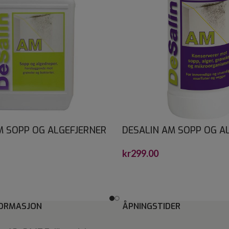
M SOPP OG ALGEFJERNER
DESALIN AM SOPP OG A
0,75
kr
299.00
ORMASJON
ÅPNINGSTIDER