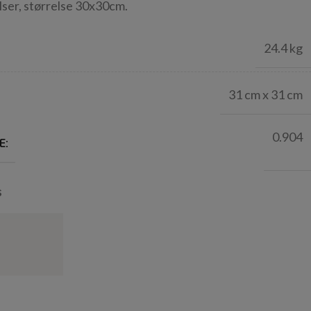
lser, størrelse 30x30cm.
24.4 kg
31 cm x 31 cm
0.904
E:
s