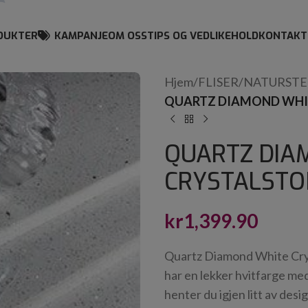
DUKTER
KAMPANJE
OM OSS
TIPS OG VEDLIKEHOLD
KONTAKT
Hjem
/
FLISER
/
NATURSTE
QUARTZ DIAMOND WHIT
QUARTZ DIA
CRYSTALSTO
kr
1,399.90
Quartz Diamond White Cryst
har en lekker hvitfarge med
henter du igjen litt av desig