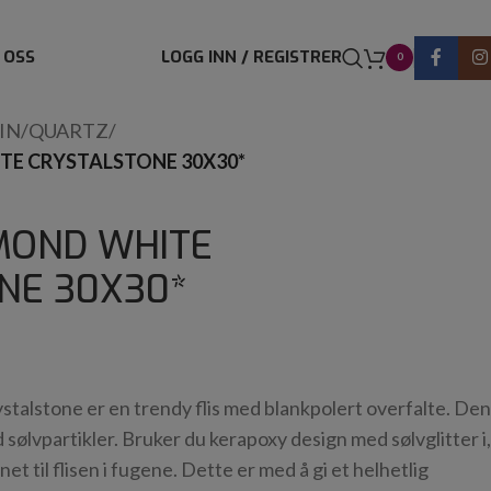
 OSS
LOGG INN / REGISTRER
0
IN
/
QUARTZ
/
E CRYSTALSTONE 30X30*
MOND WHITE
NE 30X30*
alstone er en trendy flis med blankpolert overfalte. Den
 sølvpartikler. Bruker du kerapoxy design med sølvglitter i,
net til flisen i fugene. Dette er med å gi et helhetlig