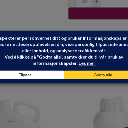
-
+
Produktnummer:
101117
Kategorier:
FLISER
,
NATU
Stikkord:
visible
Share: