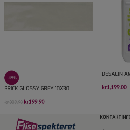
DESALIN A
-49%
4 L
kr
1,199.00
BRICK GLOSSY GREY 10X30
kr
199.90
kr
389.90
KONTAKTINF