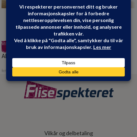
VIS PRODUKT
VIS PRODUKT
-7%
-10%
AD DUSJHJØRNE KROM
AD DUSJVEGG RETT
80X80X195
KROM 80X200
kr
2,699.00
kr
1,899.00
kr
2,899.00
kr
2,099.00
Vilkår og delbetaling