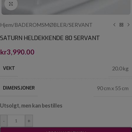
Click to enlarge
Hjem
/
BADEROMSMØBLER
/
SERVANT
SATURN HELDEKKENDE 80 SERVANT
kr
3,990.00
VEKT
20.0 kg
DIMENSJONER
90 cm x 55 cm
Utsolgt, men kan bestilles
-
+