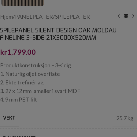
Hjem
/
PANELPLATER
/
SPILEPLATER
SPILEPANEL SILENT DESIGN OAK MOLDAU
FINELINE 3-SIDE 21X3000X520MM
kr
1,799.00
Produktkonstruksjon – 3-sidig
1. Naturlig oljet overflate
2. Ekte trefinérlag
3. 27 x 12 mm lameller i svart MDF
4. 9 mm PET-filt
VEKT
25.7 kg