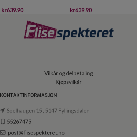
60X60 10X620X2400
60X60 10X620X2400
kr
639.90
kr
639.90
Vilkår og delbetaling
Kjøpsvilkår
KONTAKTINFORMASJON
Spelhaugen 15 , 5147 Fyllingsdalen
55267475
post@flisespekteret.no