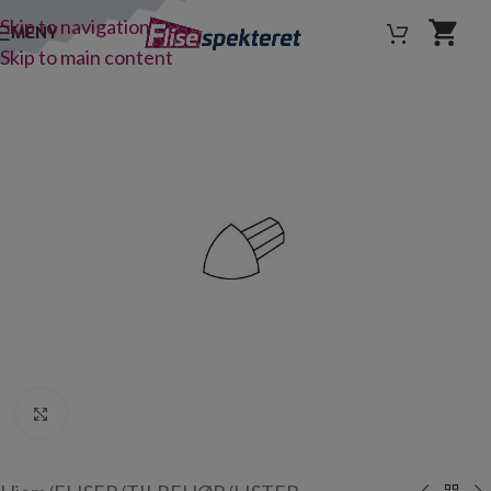
Skip to navigation
MENY
Skip to main content
Click to enlarge