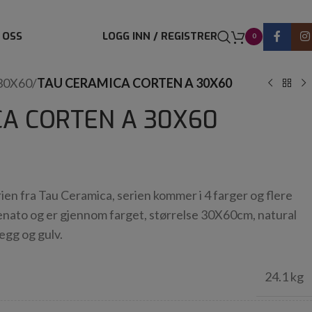
 OSS
LOGG INN / REGISTRER
0
30X60
/
TAU CERAMICA CORTEN A 30X60
CA CORTEN A 30X60
erien fra Tau Ceramica, serien kommer i 4 farger og flere
elenato og er gjennom farget, størrelse 30X60cm, natural
egg og gulv.
24.1 kg