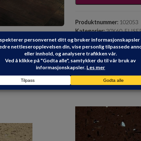
Produktnummer:
102053
Kategorier:
30X60
,
FLISE
TAU CERAMICA
Share: