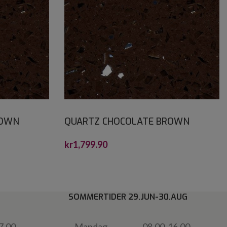
ROWN
QUARTZ CHOCOLATE BROWN
CRYSTALSTONE 60X60*
kr
1,799.90
SOMMERTIDER 29.JUN-30.AUG
7.00
Mandag
08.00-16.00