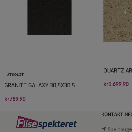
QUARTZ AR
UTSOLGT
CRYSTALST
kr
1,699.90
GRANITT GALAXY 30,5X30,5
kr
789.90
KONTAKTINF
Spelhaugen