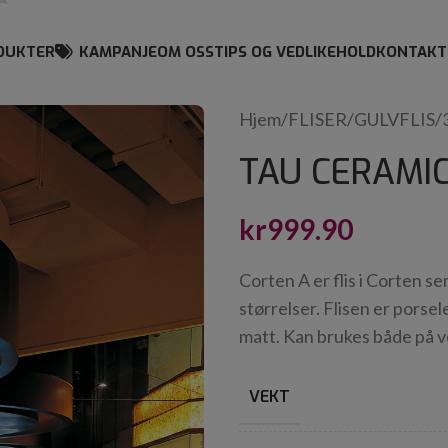
DUKTER
KAMPANJE
OM OSS
TIPS OG VEDLIKEHOLD
KONTAKT
Hjem
/
FLISER
/
GULVFLIS
/
TAU CERAMI
kr
999.90
Corten A er flis i Corten s
størrelser. Flisen er pors
matt. Kan brukes både på v
VEKT