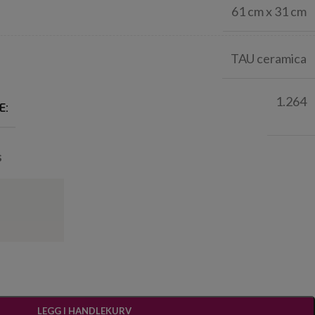
61 cm x 31 cm
TAU ceramica
1.264
E:
s
LEGG I HANDLEKURV