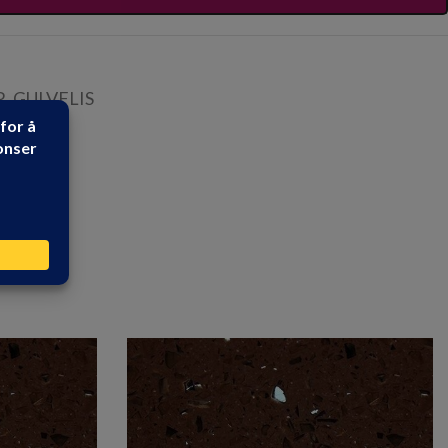
R
,
GULVFLIS