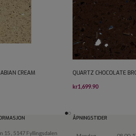
ABIAN CREAM
QUARTZ CHOCOLATE B
ONE 30X30*
CRYSTALSTONE 30X30*
kr
1,699.90
ORMASJON
ÅPNINGSTIDER
 15 , 5147 Fyllingsdalen
Mandag
08.00-1