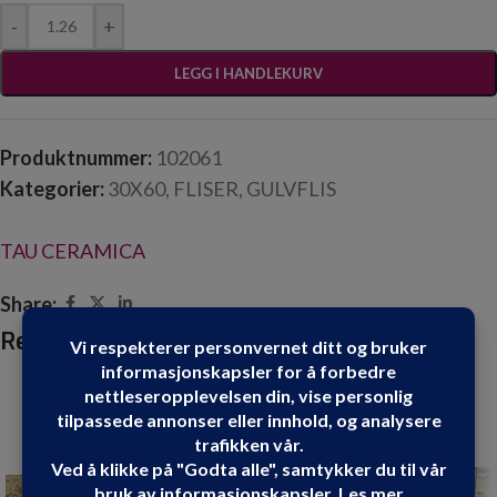
-
+
LEGG I HANDLEKURV
Produktnummer:
102061
Kategorier:
30X60
,
FLISER
,
GULVFLIS
TAU CERAMICA
Share:
Relaterte produkter