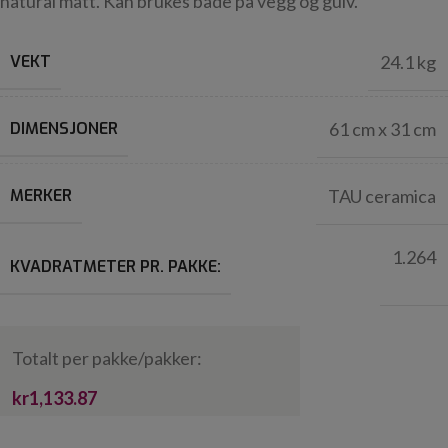
natural matt. Kan brukes både på vegg og gulv.
VEKT
24.1 kg
DIMENSJONER
61 cm x 31 cm
MERKER
TAU ceramica
1.264
KVADRATMETER PR. PAKKE:
Totalt per pakke/pakker:
kr1,133.87