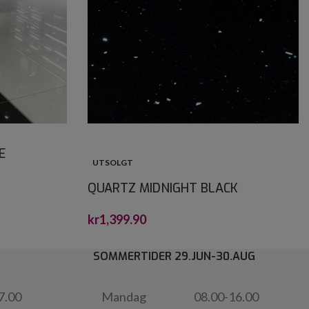
E
UTSOLGT
QUARTZ MIDNIGHT BLACK
CRYSTALSTONE 30X30*
kr
1,399.90
SOMMERTIDER 29.JUN-30.AUG
7.00
Mandag
08.00-16.00