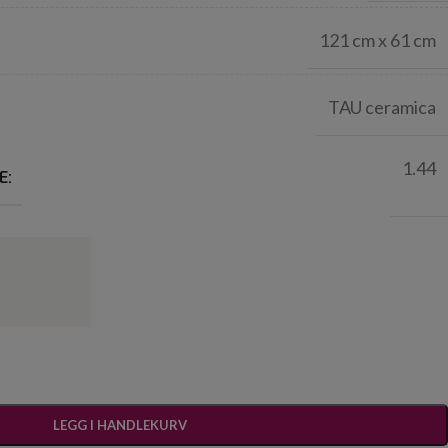
121 cm x 61 cm
TAU ceramica
1.44
E:
LEGG I HANDLEKURV