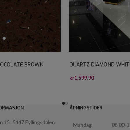
HOCOLATE BROWN
QUARTZ DIAMOND WHIT
ONE 60X60*
CRYSTALSTONE 60X60
kr
1,599.90
ORMASJON
ÅPNINGSTIDER
 15 , 5147 Fyllingsdalen
Mandag
08.00-1