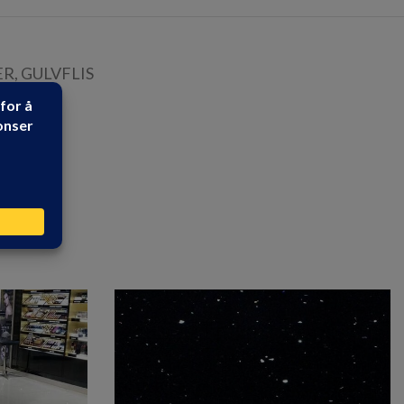
ER
,
GULVFLIS