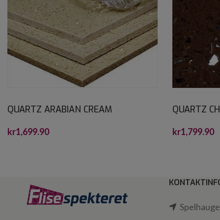
QUARTZ ARABIAN CREAM
QUARTZ C
CRYSTALSTONE 30X60*
CRYSTALST
kr
1,699.90
kr
1,799.90
KONTAKTINF
Spelhaugen