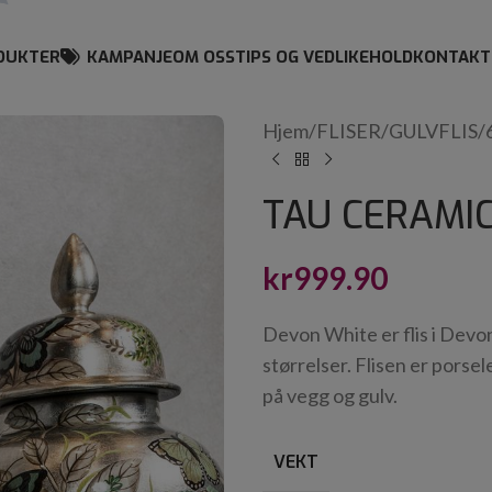
DUKTER
KAMPANJE
OM OSS
TIPS OG VEDLIKEHOLD
KONTAKT
Hjem
/
FLISER
/
GULVFLIS
/
TAU CERAMI
kr
999.90
Devon White er flis i Devon
størrelser. Flisen er pors
på vegg og gulv.
VEKT