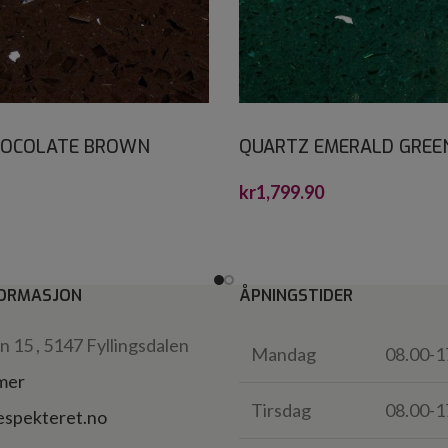
HOCOLATE BROWN
QUARTZ EMERALD GREE
ONE 30X30*
CRYSTALSTONE 60X60*
kr
1,799.90
ORMASJON
ÅPNINGSTIDER
 15 , 5147 Fyllingsdalen
Mandag
08.00-1
 mer
Tirsdag
08.00-1
espekteret.no