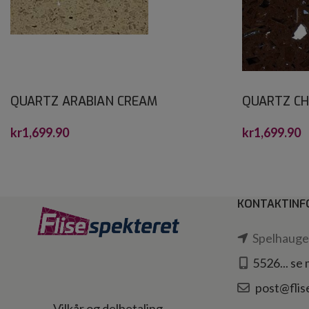
QUARTZ ARABIAN CREAM
QUARTZ C
CRYSTALSTONE 30X30*
CRYSTALST
kr
1,699.90
kr
1,699.90
KONTAKTINF
Spelhaugen
5526... se
post@flis
Vilkår og delbetaling