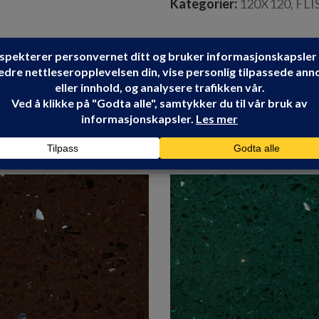
Kategorier:
120X120
,
FLI
TAU CERAMICA
Share: