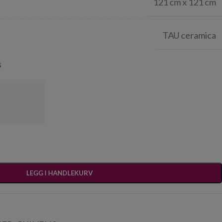
121 cm x 121 cm
TAU ceramica
s
LEGG I HANDLEKURV