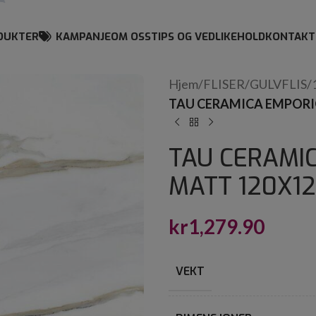
DUKTER
KAMPANJE
OM OSS
TIPS OG VEDLIKEHOLD
KONTAKT
Hjem
/
FLISER
/
GULVFLIS
/
TAU CERAMICA EMPORI
TAU CERAMI
MATT 120X1
kr
1,279.90
VEKT