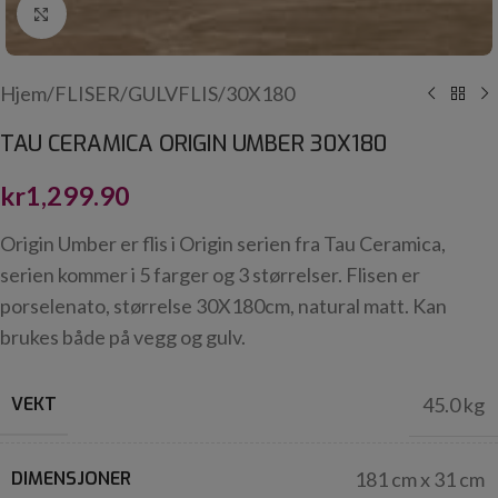
Click to enlarge
Hjem
/
FLISER
/
GULVFLIS
/
30X180
TAU CERAMICA ORIGIN UMBER 30X180
kr
1,299.90
Origin Umber er flis i Origin serien fra Tau Ceramica,
serien kommer i 5 farger og 3 størrelser. Flisen er
porselenato, størrelse 30X180cm, natural matt. Kan
brukes både på vegg og gulv.
VEKT
45.0 kg
DIMENSJONER
181 cm x 31 cm