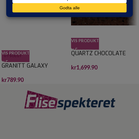
VIS PRODUKT
QUARTZ CHOCOLATE
VIS PRODUKT
UTSOLGT
BROWN CRYSTALSTONE
GRANITT GALAXY
kr
1,699.90
30X30*
30,5X30,5
kr
789.90