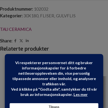
Produktnummer:
102032
Kategorier:
30X180
,
FLISER
,
GULVFLIS
TAU CERAMICA
Share:
Relaterte produkter