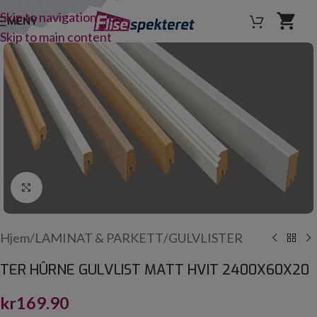
Skip to navigation
MENY
Skip to main content
Click to enlarge
Hjem
/
LAMINAT & PARKETT
/
GULVLISTER
TER HÛRNE GULVLIST MATT HVIT 2400X60X20
kr
169.90