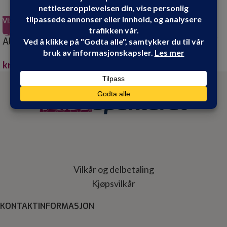
VIS PRODUKT
VIS PRODUKT
ALLOC SPIRIT COUNTRY
ALLOC SPIRIT COUNTRY
MOKKA 5,5MM
WHITE GREY 5,5MM
kr
699.90
kr
699.90
Vilkår og delbetaling
Kjøpsvilkår
KONTAKTINFORMASJON