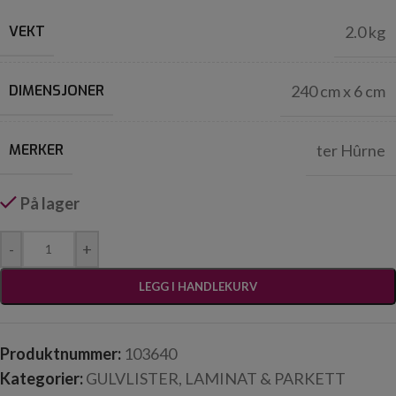
VEKT
2.0 kg
DIMENSJONER
240 cm x 6 cm
MERKER
ter Hûrne
På lager
-
+
LEGG I HANDLEKURV
Produktnummer:
103640
Kategorier:
GULVLISTER
,
LAMINAT & PARKETT