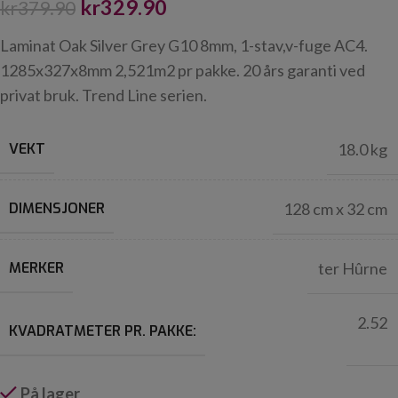
kr
329.90
kr
379.90
Laminat Oak Silver Grey G10 8mm, 1-stav,v-fuge AC4.
1285x327x8mm 2,521m2 pr pakke. 20 års garanti ved
privat bruk. Trend Line serien.
VEKT
18.0 kg
DIMENSJONER
128 cm x 32 cm
MERKER
ter Hûrne
2.52
KVADRATMETER PR. PAKKE:
På lager