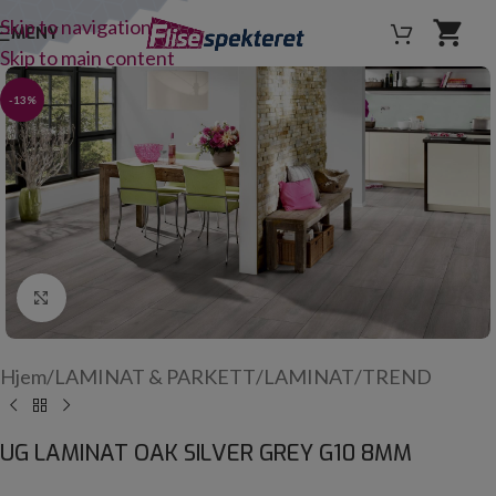
Skip to navigation
MENY
Skip to main content
-13%
Click to enlarge
Hjem
/
LAMINAT & PARKETT
/
LAMINAT
/
TREND
UG LAMINAT OAK SILVER GREY G10 8MM