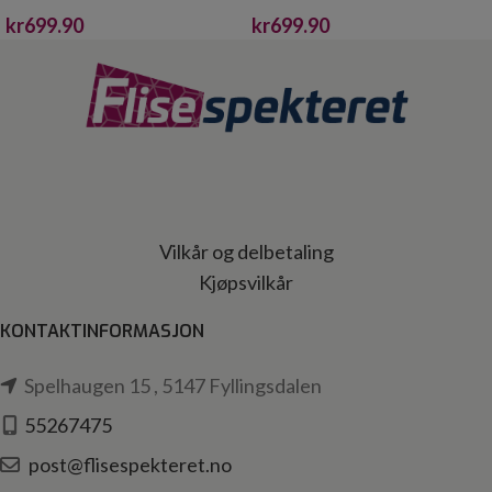
BEIGE 5,5MM
GREIGE 5,5MM
kr
699.90
kr
699.90
Vilkår og delbetaling
Kjøpsvilkår
KONTAKTINFORMASJON
Spelhaugen 15 , 5147 Fyllingsdalen
55267475
post@flisespekteret.no