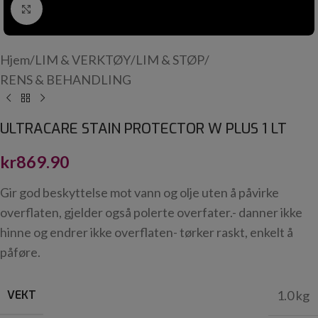
Click to enlarge
Hjem
/
LIM & VERKTØY
/
LIM & STØP
/
RENS & BEHANDLING
ULTRACARE STAIN PROTECTOR W PLUS 1 LT
kr
869.90
Gir god beskyttelse mot vann og olje uten å påvirke
overflaten, gjelder også polerte overfater.- danner ikke
hinne og endrer ikke overflaten- tørker raskt, enkelt å
påføre.
VEKT
1.0 kg