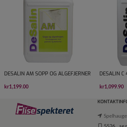
DESALIN AM SOPP OG ALGEFJERNER
DESALIN C 
4 L
kr
1,099.90
kr
1,199.00
KONTAKTINF
Spelhaugen
5526... se