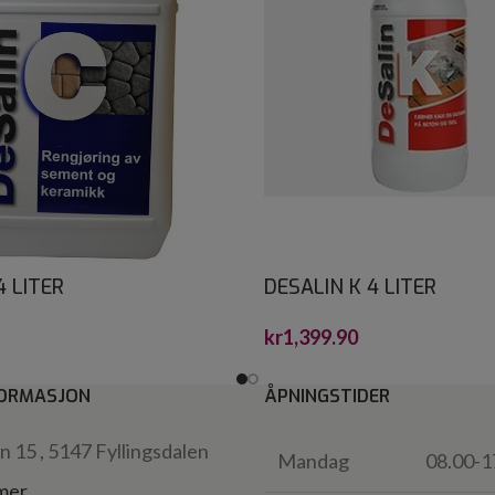
4 LITER
DESALIN K 4 LITER
kr
1,399.90
ORMASJON
ÅPNINGSTIDER
 15 , 5147 Fyllingsdalen
Mandag
08.00-1
 mer