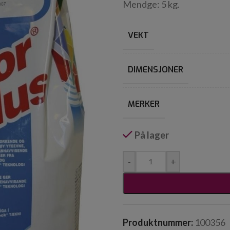
Mendge: 5 kg.
VEKT
DIMENSJONER
MERKER
På lager
-
+
Produktnummer:
100356