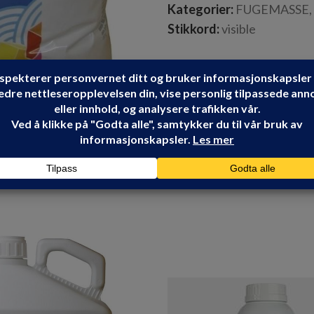
Kategorier:
FUGEMASSE
,
Stikkord:
visible
MAPEI
Share: