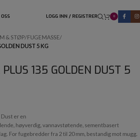
 OSS
LOGG INN / REGISTRER
0
IM & STØP
/
FUGEMASSE
/
GOLDEN DUST 5 KG
PLUS 135 GOLDEN DUST 5
 Dust er en
dende, høyverdig, vannavstøtende, sementbasert
lag. For fugebredder fra 2 til 20 mm, bestandig mot mugg.