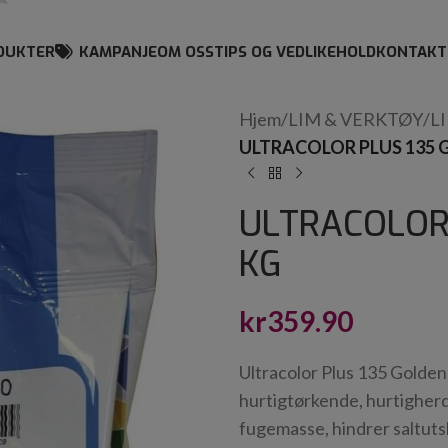
DUKTER
KAMPANJE
OM OSS
TIPS OG VEDLIKEHOLD
KONTAKT
Hjem
/
LIM & VERKTØY
/
L
ULTRACOLOR PLUS 135 
ULTRACOLOR 
KG
kr
359.90
Ultracolor Plus 135 Golden
hurtigtørkende, hurtigher
fugemasse, hindrer saltuts