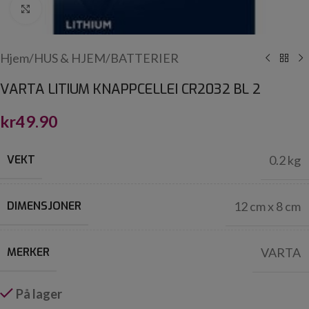
Click to enlarge
Hjem
/
HUS & HJEM
/
BATTERIER
VARTA LITIUM KNAPPCELLEI CR2032 BL 2
kr
49.90
VEKT
0.2 kg
DIMENSJONER
12 cm x 8 cm
MERKER
VARTA
På lager