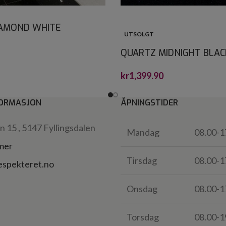
IAMOND WHITE
UTSOLGT
TONE 60X60
QUARTZ MIDNIGHT BLAC
CRYSTALSTONE 30X30*
kr
1,399.90
ORMASJON
ÅPNINGSTIDER
 15 , 5147 Fyllingsdalen
Mandag
08.00-1
 mer
Tirsdag
08.00-1
espekteret.no
Onsdag
08.00-1
Torsdag
08.00-1