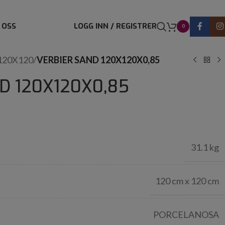
 OSS
LOGG INN / REGISTRER
0
120X120
/
VERBIER SAND 120X120X0,85
D 120X120X0,85
31.1 kg
120 cm x 120 cm
PORCELANOSA