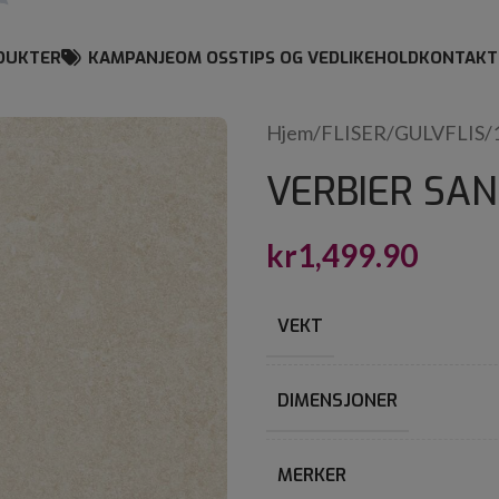
DUKTER
KAMPANJE
OM OSS
TIPS OG VEDLIKEHOLD
KONTAKT
Hjem
/
FLISER
/
GULVFLIS
/
VERBIER SAN
kr
1,499.90
VEKT
DIMENSJONER
MERKER