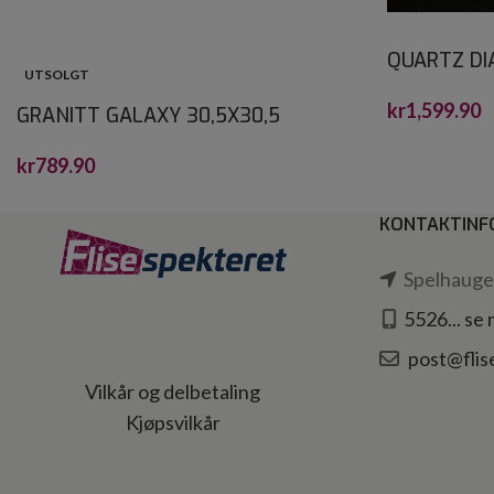
QUARTZ D
UTSOLGT
CRYSTALS
kr
1,599.90
GRANITT GALAXY 30,5X30,5
kr
789.90
KONTAKTINF
Spelhaugen
5526... se
post@flis
Vilkår og delbetaling
Kjøpsvilkår