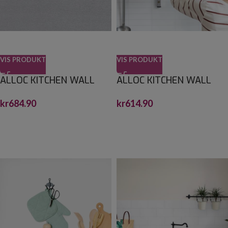
VIS PRODUKT
VIS PRODUKT
ALLOC KITCHEN WALL
ALLOC KITCHEN WALL
BØRSTET TITAN SLETT S
HVIT SNØ 15X3,75 GF
kr
684.90
kr
614.90
2,2X600X1200
2,2X600X1200