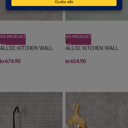
VIS PRODUKT
VIS PRODUKT
ALLOC KITCHEN WALL
ALLOC KITCHEN WALL
SEMENT FISKEBEIN S
SEMENT SLETT
kr
674.90
kr
614.90
2,2X600X1200
2,2X1200X600