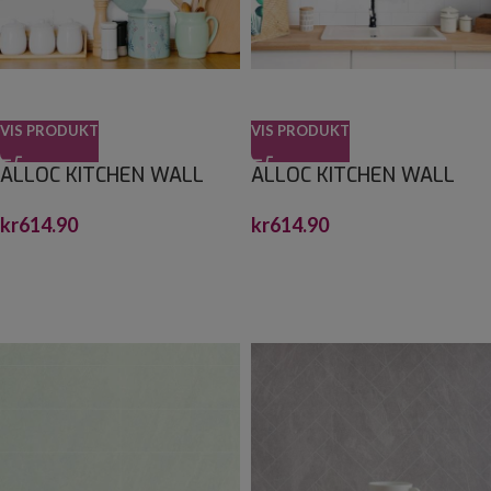
VIS PRODUKT
VIS PRODUKT
ALLOC KITCHEN WALL
ALLOC KITCHEN WALL
HVIT SNØ SLETT
HVIT SNØ SUBWAY 10X20
kr
614.90
kr
614.90
2,2X1200X600
2,2X1200X600