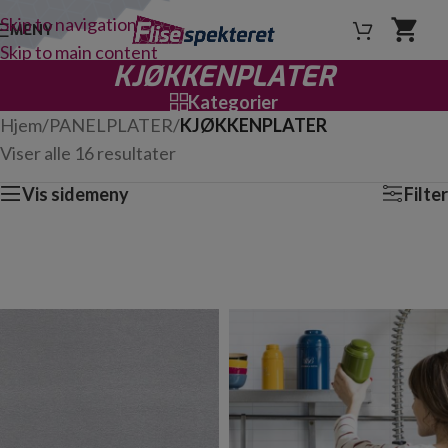
Skip to navigation
MENY
Skip to main content
KJØKKENPLATER
Kategorier
Hjem
/
PANELPLATER
/
KJØKKENPLATER
Viser alle 16 resultater
Vis sidemeny
Filter