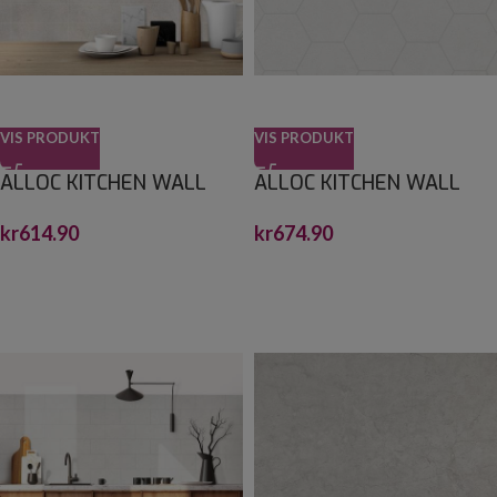
VIS PRODUKT
VIS PRODUKT
ALLOC KITCHEN WALL
ALLOC KITCHEN WALL
NATURBETONG 10X30 S
SANDSTEIN HEXAGON S
kr
614.90
kr
674.90
2,2X600X1200
2,2X600X1200