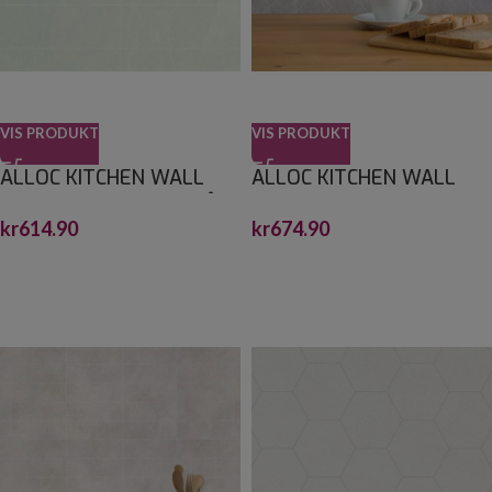
VIS PRODUKT
VIS PRODUKT
ALLOC KITCHEN WALL
ALLOC KITCHEN WALL
LYS SKIFER 10X30 LGRÅ
LYS SKIFER FISKEBEIN S
kr
614.90
kr
674.90
2,2X1200X600
2,2X600X1200