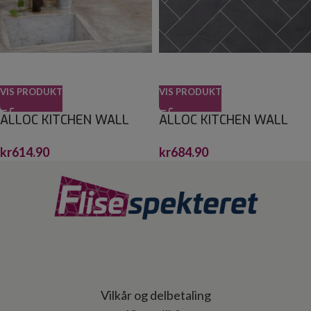
VIS PRODUKT
VIS PRODUKT
ALLOC KITCHEN WALL
ALLOC KITCHEN WALL
SORT KALK 10X30 S
SORT KALK FISKEBEIN S
kr
614.90
kr
684.90
2,2X600X1200
2,2X600X1200
Vilkår og delbetaling