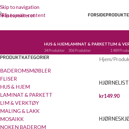
Skip to navigation
Skip to main content
FORSIDE
PRODUKTE
HUS & HJEM
LAMINAT & PARKETT
LIM & V
34 Produkter
306 Produkter
1 489 Produ
PRODUKTKATEGORIER
Hjem
/
Produk
BADEROMSMØBLER
FLISER
HJØRNELIST
HUS & HJEM
LAMINAT & PARKETT
kr
149.90
LIM & VERKTØY
MALING & LAKK
HJØRNESKJØ
MOSAIKK
NOKEN BADEROM