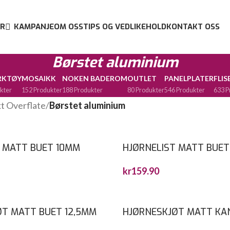
R
KAMPANJE
OM OSS
TIPS OG VEDLIKEHOLD
KONTAKT OSS
Børstet aluminium
ERKTØY
MOSAIKK
NOKEN BADEROM
OUTLET
PANELPLATER
FLIS
kter
152 Produkter
188 Produkter
80 Produkter
546 Produkter
633 P
t Overflate
/
Børstet aluminium
 MATT BUET 10MM
HJØRNELIST MATT BUET
kr
159.90
T MATT BUET 12,5MM
HJØRNESKJØT MATT KA