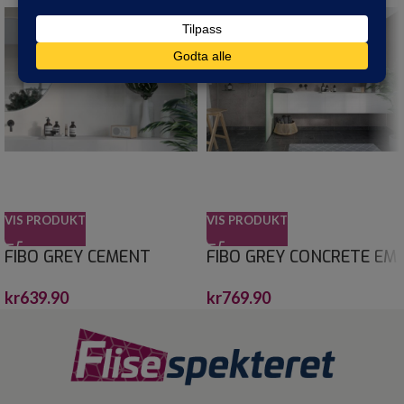
VIS PRODUKT
VIS PRODUKT
FIBO GREY CEMENT
FIBO GREY CONCRETE EM
60X30 10X620X2400
60X60 10X620X2400
kr
639.90
kr
769.90