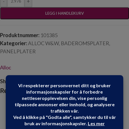
-
+
LEGG I HANDLEKURV
Produktnummer:
101385
Kategorier:
ALLOC W&W
,
BADEROMSPLATER
,
PANELPLATER
Alloc
Share:
Relaterte produkter