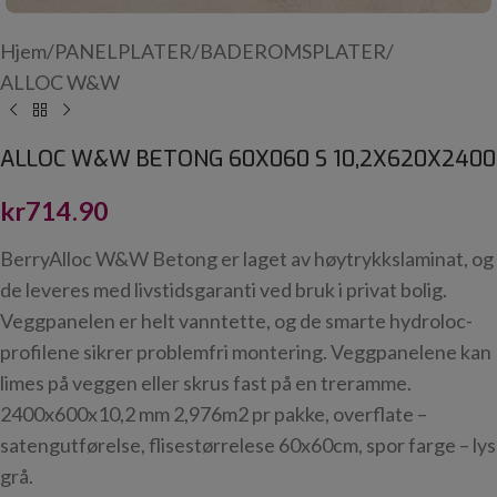
Hjem
/
PANELPLATER
/
BADEROMSPLATER
/
ALLOC W&W
ALLOC W&W BETONG 60X060 S 10,2X620X2400
kr
714.90
BerryAlloc W&W Betong er laget av høytrykkslaminat, og
de leveres med livstidsgaranti ved bruk i privat bolig.
Veggpanelen er helt vanntette, og de smarte hydroloc-
profilene sikrer problemfri montering. Veggpanelene kan
limes på veggen eller skrus fast på en treramme.
2400x600x10,2 mm 2,976m2 pr pakke, overflate –
satengutførelse, flisestørrelese 60x60cm, spor farge – lys
grå.