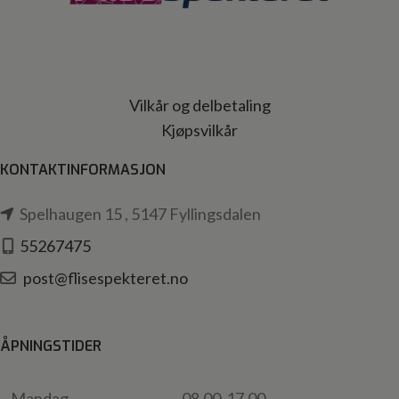
Vilkår og delbetaling
Kjøpsvilkår
KONTAKTINFORMASJON
Spelhaugen 15 , 5147 Fyllingsdalen
55267475
post@flisespekteret.no
ÅPNINGSTIDER
Mandag
08.00-17.00