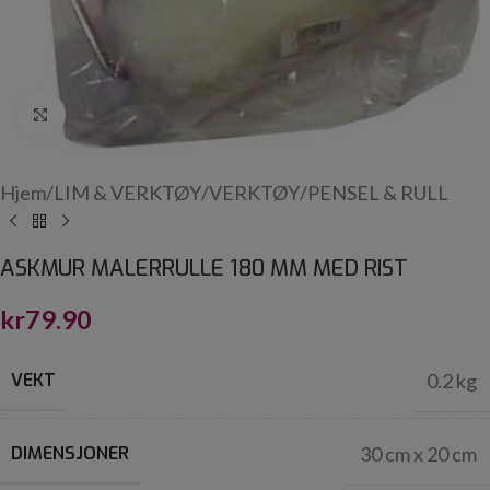
Click to enlarge
Hjem
/
LIM & VERKTØY
/
VERKTØY
/
PENSEL & RULL
ASKMUR MALERRULLE 180 MM MED RIST
kr
79.90
VEKT
0.2 kg
DIMENSJONER
30 cm x 20 cm