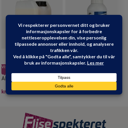
VIS PRODUKT
VIS PRODUKT
ANTI GRAFFITI 25L
DESALIN C 1 LITER
kr
7,999.90
kr
299.90