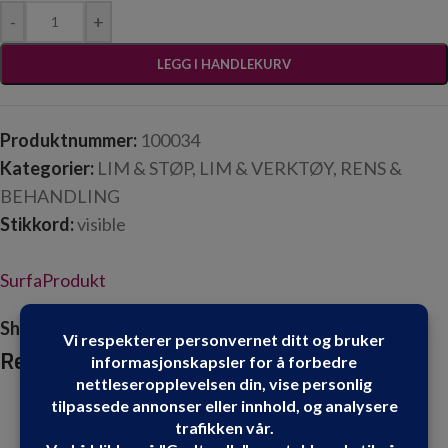
-
+
LEGG I HANDLEKURV
Produktnummer:
100034
Kategorier:
LIM & STØP
,
LIM & VERKTØY
,
RENS &
BEHANDLING
Stikkord:
visible
SurfaProdukt
Share:
Relaterte produkter