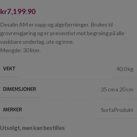
kr
7,199.90
Desalin AM er sopp og algefjerninger. Brukes til
grovrengjøring og er preventivt mot begroing på alle
vaskbare underlag, ute og inne.
Mengde: 30 liter.
VEKT
40.0 kg
DIMENSJONER
35 cm x 20 cm
MERKER
SurfaProdukt
Utsolgt, men kan bestilles