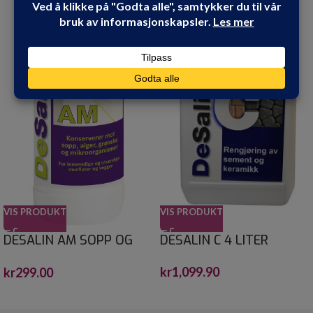
VIS PRODUKT
VIS PRODUKT
DESALIN AM SOPP OG
DESALIN C 4 LITER
ALGEFJERNER 0,75
kr
1,099.90
kr
299.00