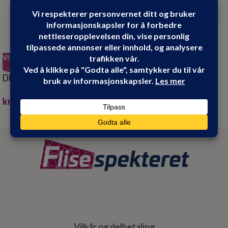
VIS PRODUKT
VIS PRODUKT
DESALIN AM SOPP OG
DESALIN C 1 LITER
ALGEFJERNER 4 L
kr
299.90
kr
1,199.00
Vilkår og delbetaling