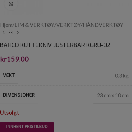
Click to enlarge
Hjem
/
LIM & VERKTØY
/
VERKTØY
/
HÅNDVERKTØY
BAHCO KUTTEKNIV JUSTERBAR KGRU-02
kr
159.00
VEKT
0.3 kg
DIMENSJONER
23 cm x 10 cm
Utsolgt
INNHENT PRISTILBUD