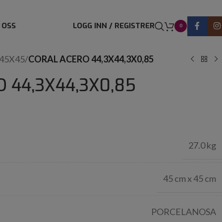
 OSS
LOGG INN / REGISTRER
0
45X45
/
CORAL ACERO 44,3X44,3X0,85
 44,3X44,3X0,85
27.0 kg
45 cm x 45 cm
PORCELANOSA