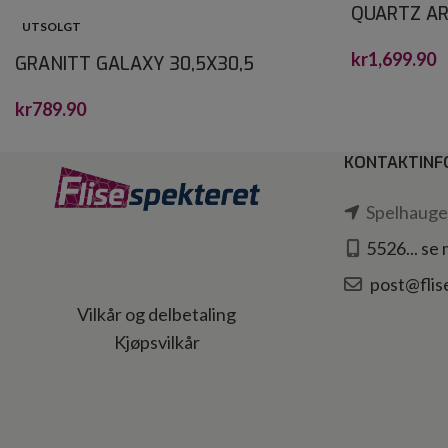
QUARTZ AR
UTSOLGT
CRYSTALST
kr
1,699.90
GRANITT GALAXY 30,5X30,5
kr
789.90
KONTAKTINF
Spelhaugen
5526... se
post@flis
Vilkår og delbetaling
Kjøpsvilkår