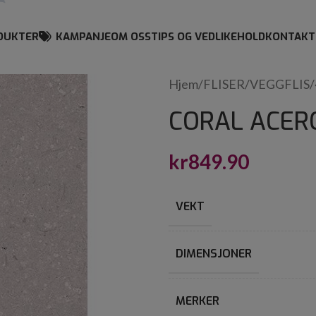
DUKTER
KAMPANJE
OM OSS
TIPS OG VEDLIKEHOLD
KONTAKT
Hjem
/
FLISER
/
VEGGFLIS
/
CORAL ACERO
kr
849.90
VEKT
DIMENSJONER
MERKER