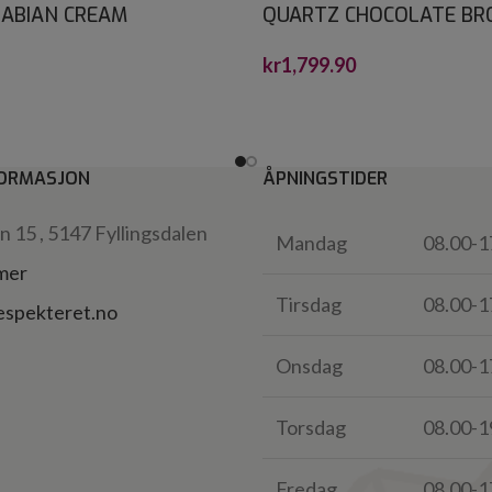
ABIAN CREAM
QUARTZ CHOCOLATE B
ONE 30X30*
CRYSTALSTONE 60X60*
kr
1,799.90
ORMASJON
ÅPNINGSTIDER
 15 , 5147 Fyllingsdalen
Mandag
08.00-1
 mer
Tirsdag
08.00-1
espekteret.no
Onsdag
08.00-1
Torsdag
08.00-1
Fredag
08.00-1