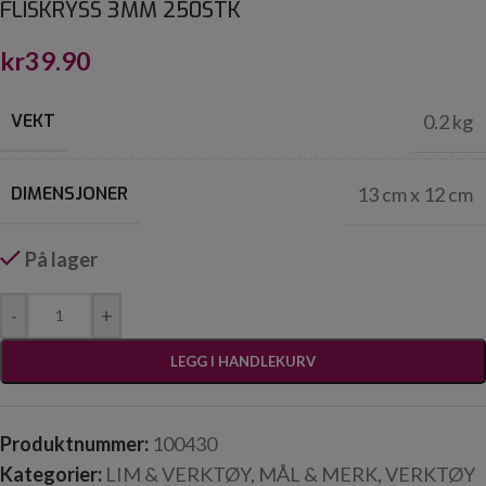
FLISKRYSS 3MM 250STK
kr
39.90
VEKT
0.2 kg
DIMENSJONER
13 cm x 12 cm
På lager
-
+
LEGG I HANDLEKURV
Produktnummer:
100430
Kategorier:
LIM & VERKTØY
,
MÅL & MERK
,
VERKTØY