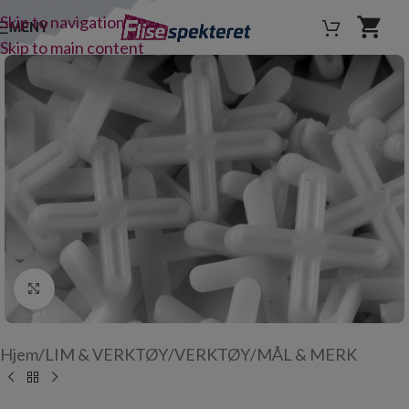
Skip to navigation
MENY
Skip to main content
Click to enlarge
Hjem
/
LIM & VERKTØY
/
VERKTØY
/
MÅL & MERK