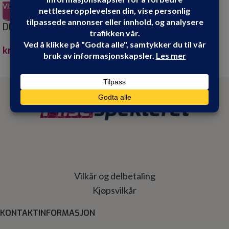
VIS PRODUKT
VIS PRODUKT
DESALIN AM SOPP OG
DESALIN C 1 LITER
ALGEFJERNER 0,75
kr
299.90
kr
299.00
Vilkår og delbetaling
Kjøpsvilkår
KONTAKTINFORMASJON