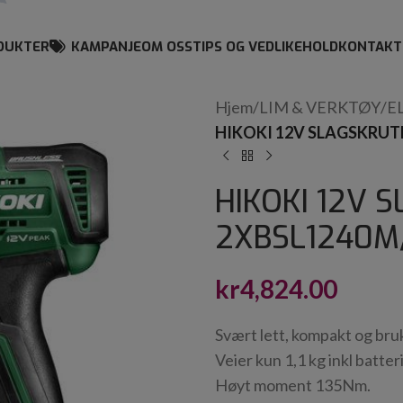
DUKTER
KAMPANJE
OM OSS
TIPS OG VEDLIKEHOLD
KONTAKT
Hjem
/
LIM & VERKTØY
/
E
HIKOKI 12V SLAGSKRUT
HIKOKI 12V 
2XBSL1240M
kr
4,824.00
Svært lett, kompakt og bru
Veier kun 1,1 kg inkl batte
Høyt moment 135Nm.