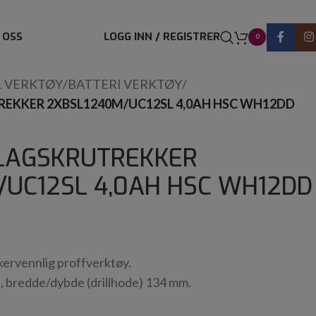
 OSS
LOGG INN / REGISTRER
0
L VERKTØY
/
BATTERI VERKTØY
/
REKKER 2XBSL1240M/UC12SL 4,0AH HSC WH12DD
SLAGSKRUTREKKER
/UC12SL 4,0AH HSC WH12DD
kervennlig proffverktøy.
ri, bredde/dybde (drillhode) 134 mm.