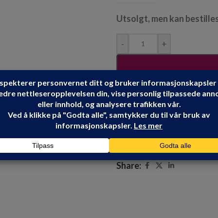
Utsolgt, men kan bestille
-
+
Produktnummer:
103748
Kategorier:
BATTERI VE
HIKOKI
Share: