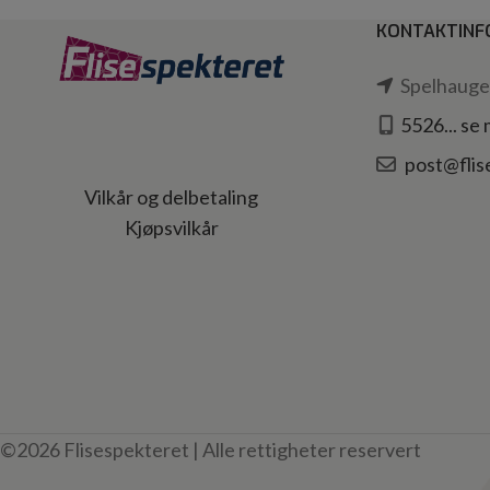
KONTAKTINF
Spelhaugen
5526... se
post@flis
Vilkår og delbetaling
Kjøpsvilkår
©2026 Flisespekteret | Alle rettigheter reservert