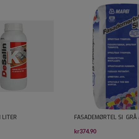
1 LITER
FASADEMØRTEL SI GRÅ 
KG
kr
374.90