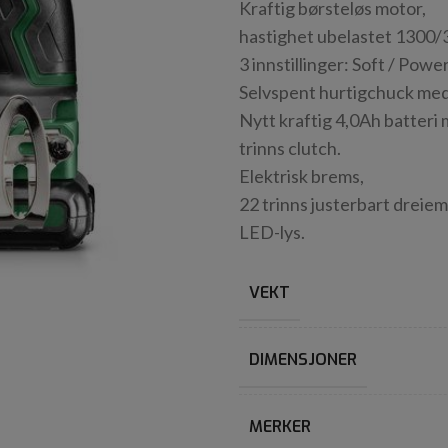
Kraftig børsteløs motor,
hastighet ubelastet 1300
3 innstillinger: Soft / Powe
Selvspent hurtigchuck med 
Nytt kraftig 4,0Ah batteri 
trinns clutch.
Elektrisk brems,
22 trinns justerbart dreie
LED-lys.
VEKT
DIMENSJONER
MERKER