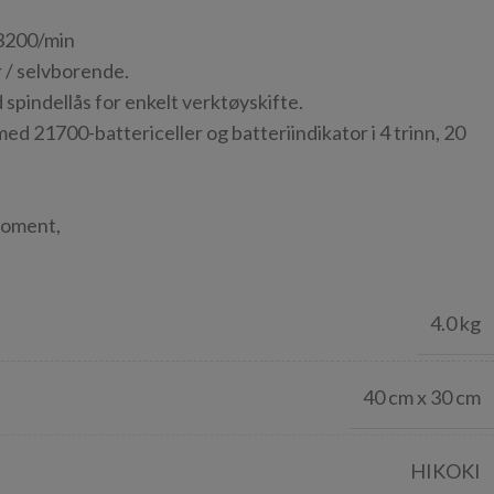
/3200/min
r / selvborende.
spindellås for enkelt verktøyskifte.
med 21700-battericeller og batteriindikator i 4 trinn, 20
moment,
4.0 kg
40 cm x 30 cm
HIKOKI