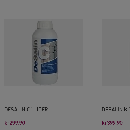
DESALIN C 1 LITER
DESALIN K 
kr
299.90
kr
399.90