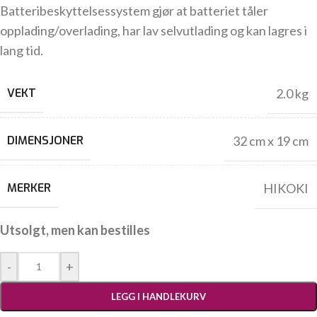
Batteribeskyttelsessystem gjør at batteriet tåler
opplading/overlading, har lav selvutlading og kan lagres i
lang tid.
VEKT
2.0 kg
DIMENSJONER
32 cm x 19 cm
MERKER
HIKOKI
Utsolgt, men kan bestilles
-
+
LEGG I HANDLEKURV