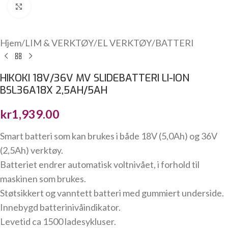
Click to enlarge
Hjem
/
LIM & VERKTØY
/
EL VERKTØY
/
BATTERI
HIKOKI 18V/36V MV SLIDEBATTERI LI-ION
BSL36A18X 2,5AH/5AH
kr
1,939.00
Smart batteri som kan brukes i både 18V (5,0Ah) og 36V
(2,5Ah) verktøy.
Batteriet endrer automatisk voltnivået, i forhold til
maskinen som brukes.
Støtsikkert og vanntett batteri med gummiert underside.
Innebygd batterinivåindikator.
Levetid ca 1500 ladesykluser.