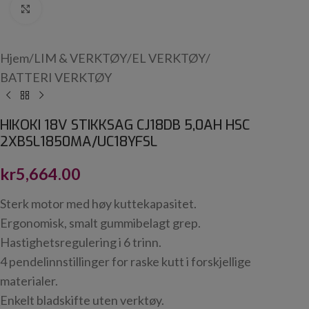
Click to enlarge
Hjem
/
LIM & VERKTØY
/
EL VERKTØY
/
BATTERI VERKTØY
HIKOKI 18V STIKKSAG CJ18DB 5,0AH HSC
2XBSL1850MA/UC18YFSL
kr
5,664.00
Sterk motor med høy kuttekapasitet.
Ergonomisk, smalt gummibelagt grep.
Hastighetsregulering i 6 trinn.
4 pendelinnstillinger for raske kutt i forskjellige
materialer.
Enkelt bladskifte uten verktøy.