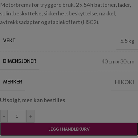
Motorbrems for tryggere bruk. 2 x 5Ah batterier, lader,
splintbeskyttelse, sikkerhetsbeskyttelse, nøkkel,
avtrekksadapter og stablekoffert (HSC2).
VEKT
5.5 kg
DIMENSJONER
40 cm x 30 cm
MERKER
HIKOKI
Utsolgt, men kan bestilles
-
+
LEGG I HANDLEKURV