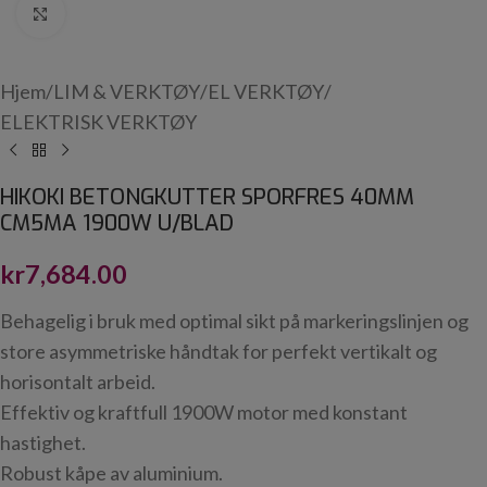
Click to enlarge
Hjem
/
LIM & VERKTØY
/
EL VERKTØY
/
ELEKTRISK VERKTØY
HIKOKI BETONGKUTTER SPORFRES 40MM
CM5MA 1900W U/BLAD
kr
7,684.00
Behagelig i bruk med optimal sikt på markeringslinjen og
store asymmetriske håndtak for perfekt vertikalt og
horisontalt arbeid.
Effektiv og kraftfull 1900W motor med konstant
hastighet.
Robust kåpe av aluminium.