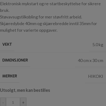
Elektronisk mykstart og re-startbeskyttelse for sikrere
bruk.
Støvavsugstilkobling for mer støvfritt arbeid.
Skjæredybde 40mm og skjærebredde inntil 35mm for
mulighet for varierte oppgaver.
VEKT
5.0 kg
DIMENSJONER
40 cm x 30 cm
MERKER
HIKOKI
Utsolgt, men kan bestilles
-
+