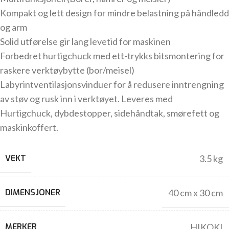
Kompakt og lett design for mindre belastning på håndledd
og arm
Solid utførelse gir lang levetid for maskinen
Forbedret hurtigchuck med ett-trykks bitsmontering for
raskere verktøybytte (bor/meisel)
Labyrintventilasjonsvinduer for å redusere inntrengning
av støv og rusk inn i verktøyet. Leveres med
Hurtigchuck, dybdestopper, sidehåndtak, smørefett og
maskinkoffert.
VEKT
3.5 kg
DIMENSJONER
40 cm x 30 cm
MERKER
HIKOKI