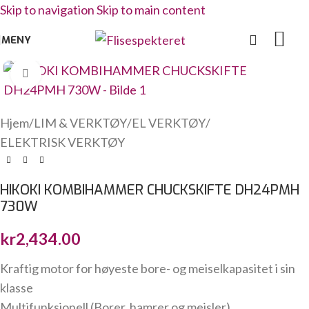
Skip to navigation
Skip to main content
MENY
Click to enlarge
Hjem
/
LIM & VERKTØY
/
EL VERKTØY
/
ELEKTRISK VERKTØY
HIKOKI KOMBIHAMMER CHUCKSKIFTE DH24PMH
730W
kr
2,434.00
Kraftig motor for høyeste bore- og meiselkapasitet i sin
klasse
Multifunksjonell (Borer, hamrer og meisler)