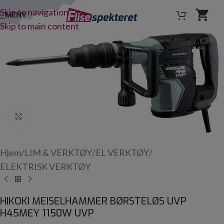
Skip to navigation
MENY
Skip to main content
Click to enlarge
Hjem
/
LIM & VERKTØY
/
EL VERKTØY
/
ELEKTRISK VERKTØY
HIKOKI MEISELHAMMER BØRSTELØS UVP
H45MEY 1150W UVP