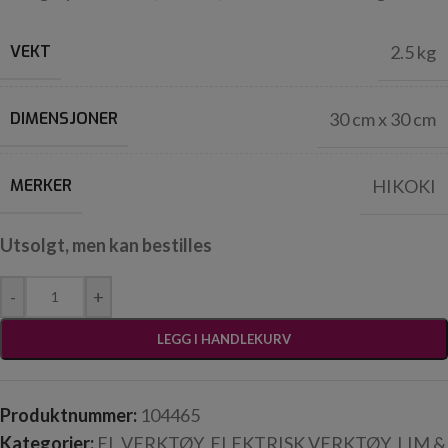
VEKT
2.5 kg
DIMENSJONER
30 cm x 30 cm
MERKER
HIKOKI
Utsolgt, men kan bestilles
-
+
LEGG I HANDLEKURV
Produktnummer:
104465
Kategorier:
EL VERKTØY
,
ELEKTRISK VERKTØY
,
LIM &