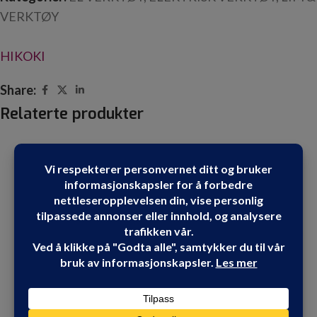
VERKTØY
HIKOKI
Share:
Relaterte produkter