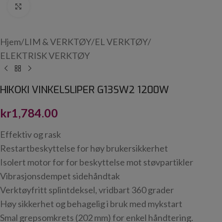
Click to enlarge
Hjem
/
LIM & VERKTØY
/
EL VERKTØY
/
ELEKTRISK VERKTØY
HIKOKI VINKELSLIPER G13SW2 1200W
kr
1,784.00
Effektiv og rask
Restartbeskyttelse for høy brukersikkerhet
Isolert motor for for beskyttelse mot støvpartikler
Vibrasjonsdempet sidehåndtak
Verktøyfritt splintdeksel, vridbart 360 grader
Høy sikkerhet og behagelig i bruk med mykstart
Smal grepsomkrets (202 mm) for enkel håndtering.