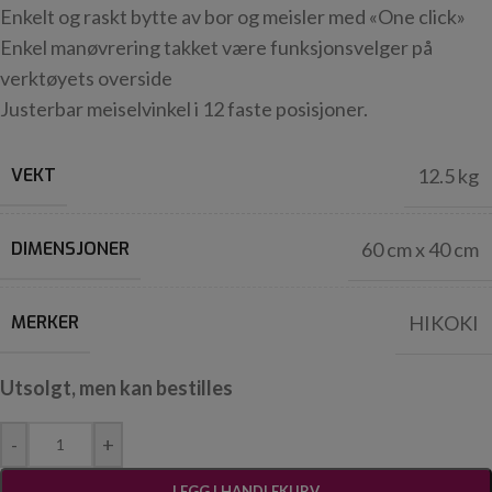
Enkelt og raskt bytte av bor og meisler med «One click»
Enkel manøvrering takket være funksjonsvelger på
verktøyets overside
Justerbar meiselvinkel i 12 faste posisjoner.
VEKT
12.5 kg
DIMENSJONER
60 cm x 40 cm
MERKER
HIKOKI
Utsolgt, men kan bestilles
-
+
LEGG I HANDLEKURV