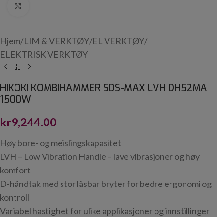
Click to enlarge
Hjem
/
LIM & VERKTØY
/
EL VERKTØY
/
ELEKTRISK VERKTØY
HIKOKI KOMBIHAMMER SDS-MAX LVH DH52MA
1500W
kr
9,244.00
Høy bore- og meislingskapasitet
LVH – Low Vibration Handle – lave vibrasjoner og høy
komfort
D-håndtak med stor låsbar bryter for bedre ergonomi og
kontroll
Variabel hastighet for ulike applikasjoner og innstillinger