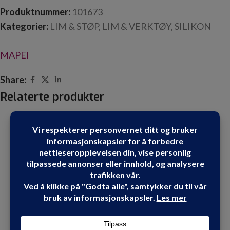
Produktnummer:
101673
Kategorier:
LIM & STØP
,
LIM & VERKTØY
,
SILIKON
MAPEI
Share:
Relaterte produkter