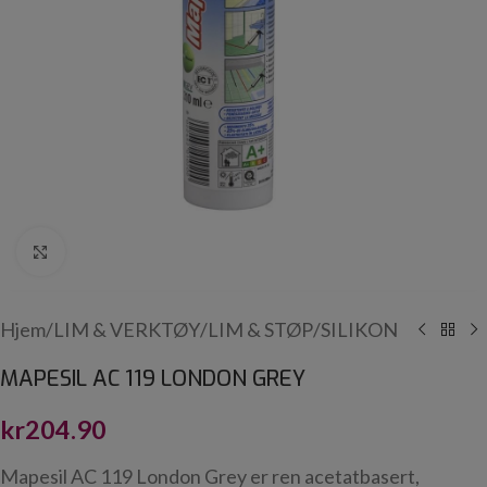
Click to enlarge
Hjem
/
LIM & VERKTØY
/
LIM & STØP
/
SILIKON
MAPESIL AC 119 LONDON GREY
kr
204.90
Mapesil AC 119 London Grey er ren acetatbasert,