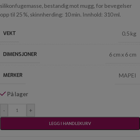
silikonfugemasse, bestandig mot mugg, for bevegelser
opp til 25 %, skinnherding: 10 min. Innhold: 310 ml.
VEKT
0.5 kg
DIMENSJONER
6 cm x 6 cm
MERKER
MAPEI
På lager
-
+
LEGG I HANDLEKURV