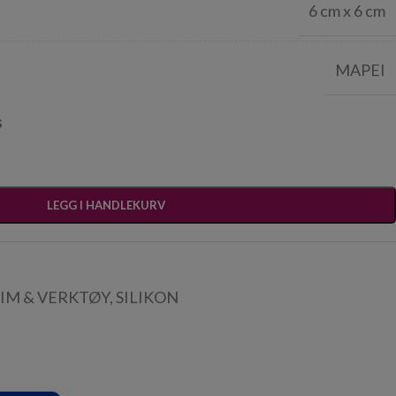
6 cm x 6 cm
MAPEI
s
LEGG I HANDLEKURV
LIM & VERKTØY
,
SILIKON