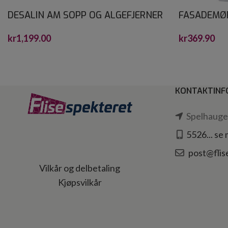
DESALIN AM SOPP OG ALGEFJERNER
FASADEMØR
4 L
kr
369.90
kr
1,199.00
KONTAKTINF
Spelhaugen
5526... se
post@flis
Vilkår og delbetaling
Kjøpsvilkår