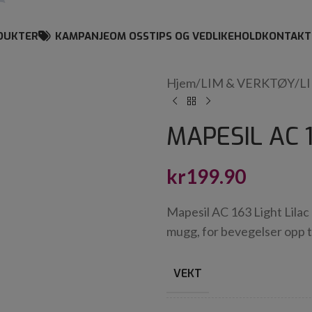
DUKTER
KAMPANJE
OM OSS
TIPS OG VEDLIKEHOLD
KONTAKT
Hjem
/
LIM & VERKTØY
/
L
MAPESIL AC 1
kr
199.90
Mapesil AC 163 Light Lilac
mugg, for bevegelser opp ti
VEKT