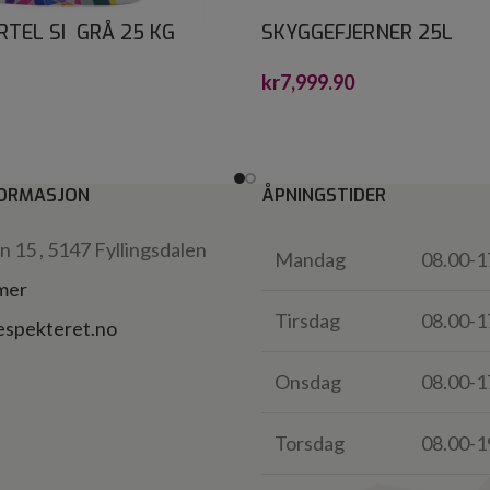
TEL SI GRÅ 25 KG
SKYGGEFJERNER 25L
kr
7,999.90
ORMASJON
ÅPNINGSTIDER
 15 , 5147 Fyllingsdalen
Mandag
08.00-1
 mer
Tirsdag
08.00-1
espekteret.no
Onsdag
08.00-1
Torsdag
08.00-1