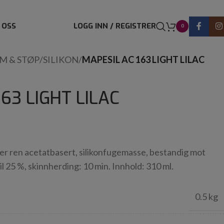
 OSS
LOGG INN / REGISTRER
0
IM & STØP
/
SILIKON
/
MAPESIL AC 163 LIGHT LILAC
63 LIGHT LILAC
 er ren acetatbasert, silikonfugemasse, bestandig mot
l 25 %, skinnherding: 10 min. Innhold: 310 ml.
0.5 kg