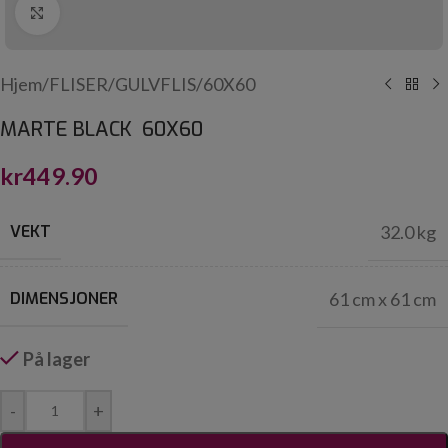
Click to enlarge
Hjem
/
FLISER
/
GULVFLIS
/
60X60
MARTE BLACK 60X60
kr
449.90
VEKT
32.0 kg
DIMENSJONER
61 cm x 61 cm
På lager
-
+