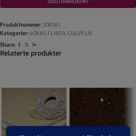
LEGG I HANDLEKURV
Produktnummer:
100161
Kategorier:
60X60
,
FLISER
,
GULVFLIS
Share:
Relaterte produkter