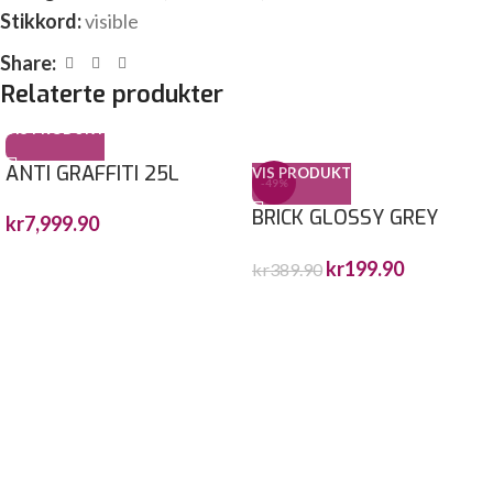
Stikkord:
visible
Share:
Relaterte produkter
VIS PRODUKT
ANTI GRAFFITI 25L
VIS PRODUKT
-49%
BRICK GLOSSY GREY
kr
7,999.90
10X30
kr
199.90
kr
389.90