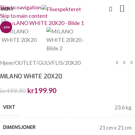
Skip to navigation
MENY
Skip to main content
Click to enlarge
-60%
Hjem
/
OUTLET
/
GULVFLIS
/
20X20
MILANO WHITE 20X20
kr
199.90
kr
499.90
VEKT
23.6 kg
DIMENSJONER
21 cm x 21 cm