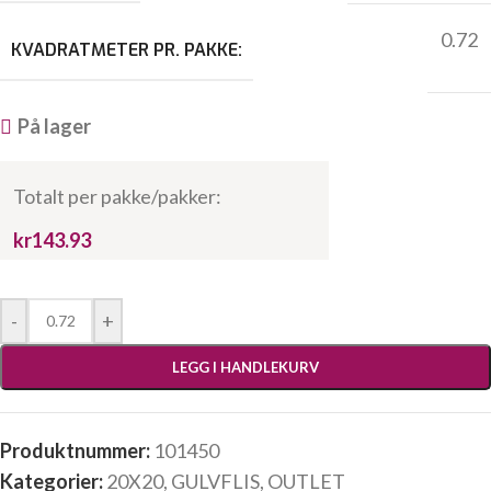
0.72
KVADRATMETER PR. PAKKE:
På lager
Totalt per pakke/pakker:
kr143.93
-
+
LEGG I HANDLEKURV
Produktnummer:
101450
Kategorier:
20X20
,
GULVFLIS
,
OUTLET