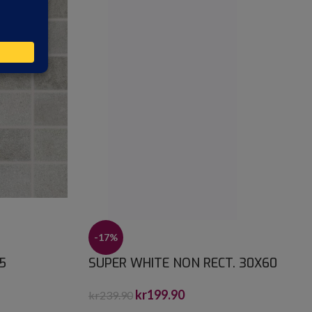
-17%
5
SUPER WHITE NON RECT. 30X60
kr
199.90
kr
239.90