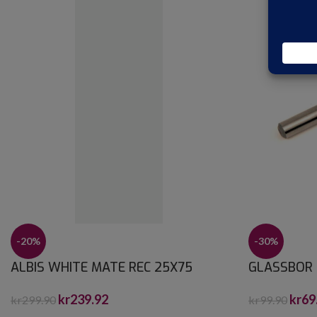
-20%
-30%
ALBIS WHITE MATE REC 25X75
GLASSBOR 
kr
239.92
kr
69
kr
299.90
kr
99.90