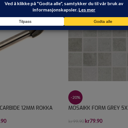
-20%
CARBIDE 12MM ROKKA
MOSAIKK FORM GREY 5X
.90
kr
79.90
kr
99.90