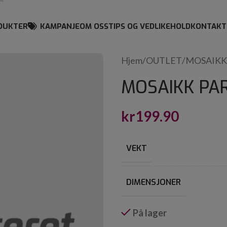
DUKTER
KAMPANJE
OM OSS
TIPS OG VEDLIKEHOLD
KONTAKT
Hjem
/
OUTLET
/
MOSAIKK
MOSAIKK PAR
kr
199.90
VEKT
DIMENSJONER
På lager