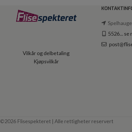
KONTAKTINF
Spelhaugen
5526... se
post@flis
Vilkår og delbetaling
Kjøpsvilkår
©2026 Flisespekteret | Alle rettigheter reservert