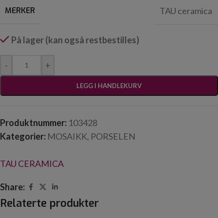
MERKER
TAU ceramica
På lager (kan også restbestilles)
-
+
LEGG I HANDLEKURV
Produktnummer:
103428
Kategorier:
MOSAIKK
,
PORSELEN
TAU CERAMICA
Share:
Relaterte produkter