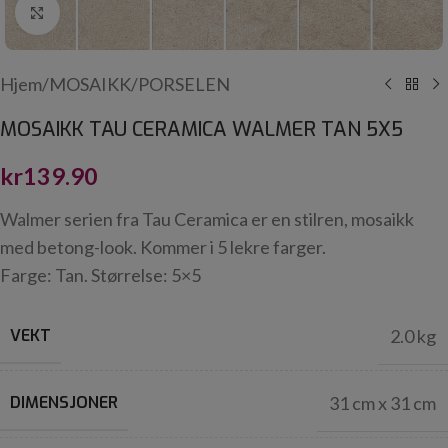
Click to enlarge
Hjem
/
MOSAIKK
/
PORSELEN
MOSAIKK TAU CERAMICA WALMER TAN 5X5
kr
139.90
Walmer serien fra Tau Ceramica er en stilren, mosaikk
med betong-look. Kommer i 5 lekre farger.
Farge: Tan. Størrelse: 5×5
VEKT
2.0 kg
DIMENSJONER
31 cm x 31 cm