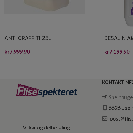
ANTI GRAFFITI 25L
DESALIN A
30 L
kr
7,999.90
kr
7,199.90
KONTAKTINF
Spelhaugen
5526... se
post@flis
Vilkår og delbetaling