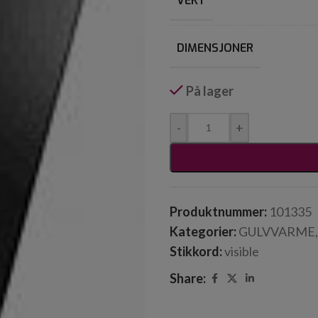
VEKT
DIMENSJONER
På lager
-
+
Produktnummer:
101335
Kategorier:
GULVVARME
,
Stikkord:
visible
Share: