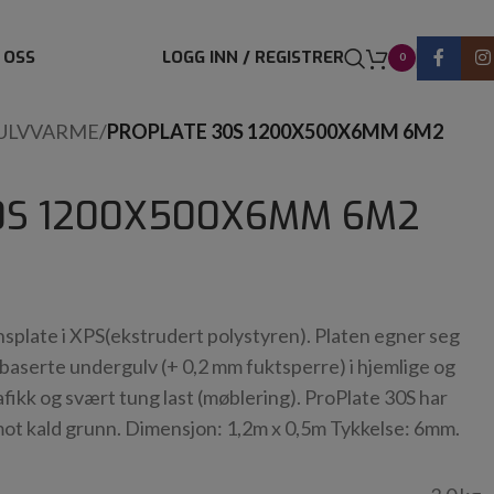
 OSS
LOGG INN / REGISTRER
0
ULVVARME
/
PROPLATE 30S 1200X500X6MM 6M2
0S 1200X500X6MM 6M2
nsplate i XPS(ekstrudert polystyren). Platen egner seg
gbaserte undergulv (+ 0,2 mm fuktsperre) i hjemlige og
afikk og svært tung last (møblering). ProPlate 30S har
ot kald grunn. Dimensjon: 1,2m x 0,5m Tykkelse: 6mm.