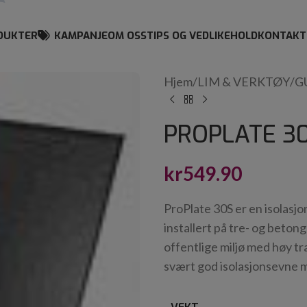
DUKTER
KAMPANJE
OM OSS
TIPS OG VEDLIKEHOLD
KONTAKT
Hjem
/
LIM & VERKTØY
/
G
PROPLATE 3
kr
549.90
ProPlate 30S er en isolasjo
installert på tre- og beton
offentlige miljø med høy tr
svært god isolasjonsevne m