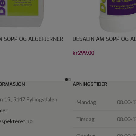
M SOPP OG ALGEFJERNER
DESALIN AM SOPP OG A
0,75
kr
299.00
ORMASJON
ÅPNINGSTIDER
 15 , 5147 Fyllingsdalen
Mandag
08.00-1
 mer
Tirsdag
08.00-1
espekteret.no
Onsdag
08.00-1