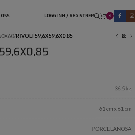
 OSS
LOGG INN / REGISTRER
0
60X60
/
RIVOLI 59,6X59,6X0,85
X59,6X0,85
36.5 kg
61 cm x 61 cm
PORCELANOSA