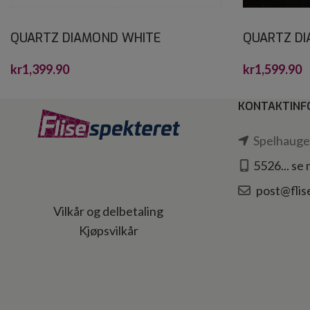
QUARTZ DIAMOND WHITE
QUARTZ D
CRYSTALSTONE 30X30*
CRYSTALS
kr
1,399.90
kr
1,599.90
KONTAKTINF
Spelhaugen
5526... se
post@flis
Vilkår og delbetaling
Kjøpsvilkår