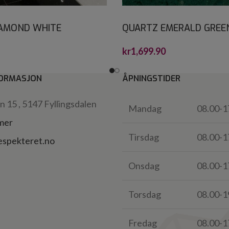
IAMOND WHITE
QUARTZ EMERALD GREE
TONE 60X60
CRYSTALSTONE 30X30*
kr
1,699.90
ORMASJON
ÅPNINGSTIDER
 15 , 5147 Fyllingsdalen
Mandag
08.00-1
 mer
Tirsdag
08.00-1
espekteret.no
Onsdag
08.00-1
Torsdag
08.00-1
Fredag
08.00-1