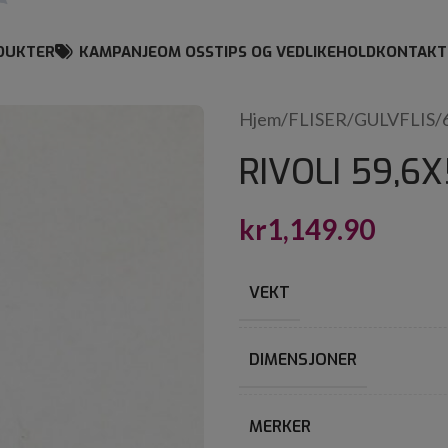
DUKTER
KAMPANJE
OM OSS
TIPS OG VEDLIKEHOLD
KONTAKT
Hjem
/
FLISER
/
GULVFLIS
/
RIVOLI 59,6
kr
1,149.90
VEKT
DIMENSJONER
MERKER