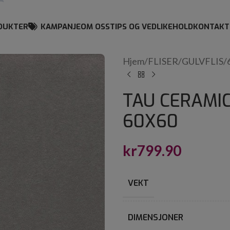
DUKTER
KAMPANJE
OM OSS
TIPS OG VEDLIKEHOLD
KONTAKT
Hjem
/
FLISER
/
GULVFLIS
/
TAU CERAMIC
60X60
kr
799.90
VEKT
DIMENSJONER