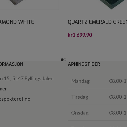
IAMOND WHITE
QUARTZ EMERALD GREE
ONE 30X30*
CRYSTALSTONE 30X60*
kr
1,699.90
ORMASJON
ÅPNINGSTIDER
 15 , 5147 Fyllingsdalen
Mandag
08.00-1
 mer
Tirsdag
08.00-1
espekteret.no
Onsdag
08.00-1