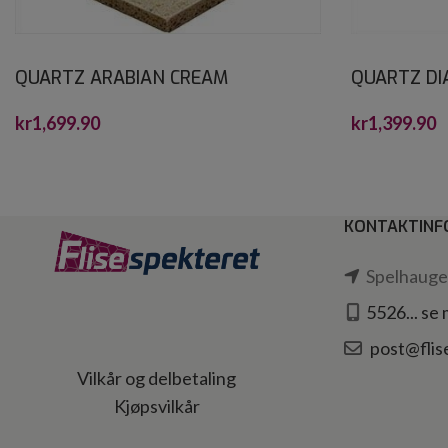
QUARTZ ARABIAN CREAM
QUARTZ D
CRYSTALSTONE 30X60*
CRYSTALST
kr
1,699.90
kr
1,399.90
KONTAKTINF
Spelhaugen
5526... se
post@flis
Vilkår og delbetaling
Kjøpsvilkår