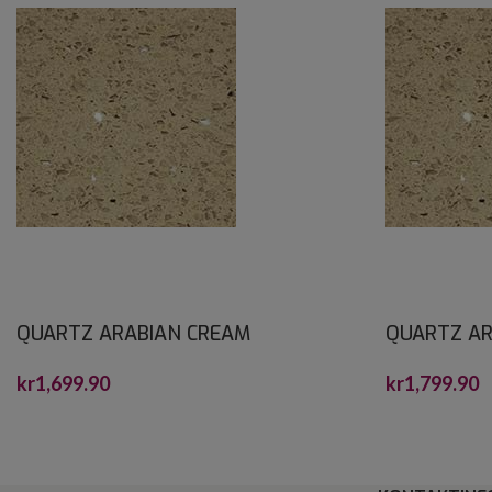
QUARTZ ARABIAN CREAM
QUARTZ AR
CRYSTALSTONE 30X30*
CRYSTALST
kr
1,699.90
kr
1,799.90