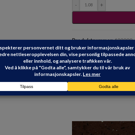
-
+
Produktnummer:
102000
Kategorier:
30X60
,
FLISE
TAU CERAMICA
Share: