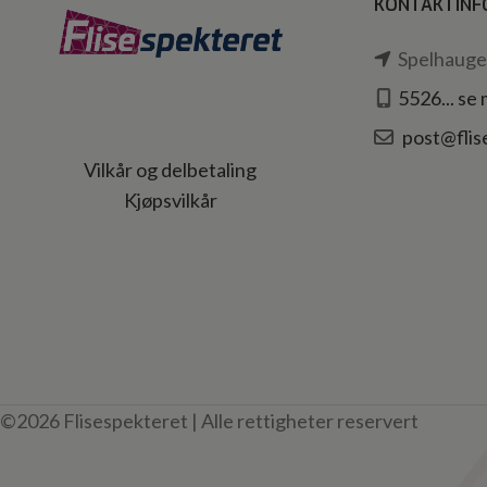
KONTAKTINF
Spelhaugen
5526... se
post@flis
Vilkår og delbetaling
Kjøpsvilkår
©2026 Flisespekteret | Alle rettigheter reservert