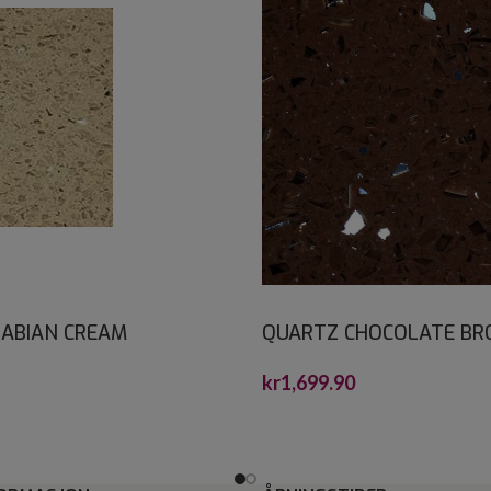
ABIAN CREAM
QUARTZ CHOCOLATE B
ONE 60X60*
CRYSTALSTONE 30X60*
kr
1,699.90