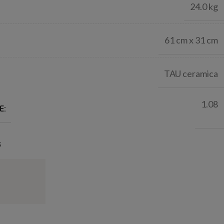
24.0 kg
61 cm x 31 cm
TAU ceramica
1.08
E:
s