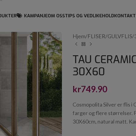
DUKTER
KAMPANJE
OM OSS
TIPS OG VEDLIKEHOLD
KONTAKT
Hjem
/
FLISER
/
GULVFLIS
/
TAU CERAMIC
30X60
kr
749.90
Cosmopolita Silver er flis 
farger og flere størrelser.
30X60cm, natural matt. Kan