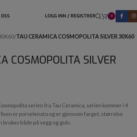
 OSS
LOGG INN / REGISTRER
0
30X60
/
TAU CERAMICA COSMOPOLITA SILVER 30X60
A COSMOPOLITA SILVER
i Cosmopolita serien fra Tau Ceramica, serien kommer i 4
 Flisen er porselenato og er gjennom farget, størrelse
 brukes både på vegg og gulv.