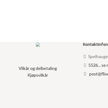
Kontaktinfo
Spelhaugen
5526... se
Vilkår og delbetaling
post@flis
Kjøpsvilkår