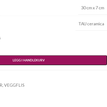
30 cm x 7 cm
TAU ceramica
s
LEGG I HANDLEKURV
ER
,
VEGGFLIS