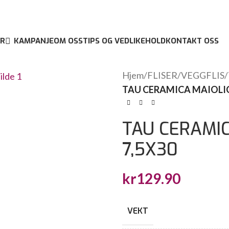
R
KAMPANJE
OM OSS
TIPS OG VEDLIKEHOLD
KONTAKT OSS
Hjem
/
FLISER
/
VEGGFLIS
/
TAU CERAMICA MAIOLIC
TAU CERAMIC
7,5X30
kr
129.90
VEKT