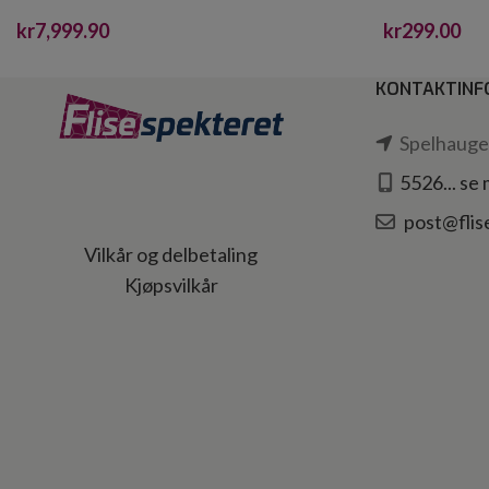
0,75
kr
7,999.90
kr
299.00
KONTAKTINF
Spelhaugen
5526... se
post@flis
Vilkår og delbetaling
Kjøpsvilkår