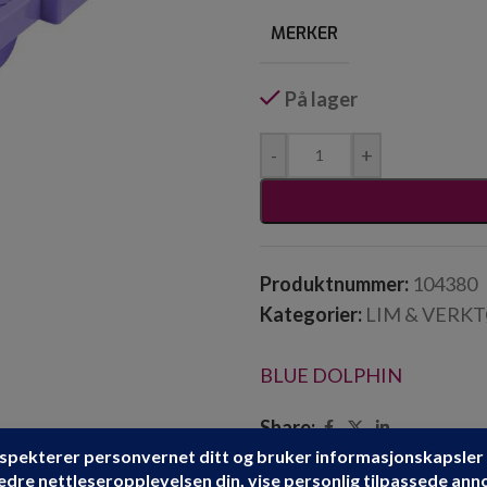
MERKER
På lager
-
+
Produktnummer:
104380
Kategorier:
LIM & VERK
BLUE DOLPHIN
Share: