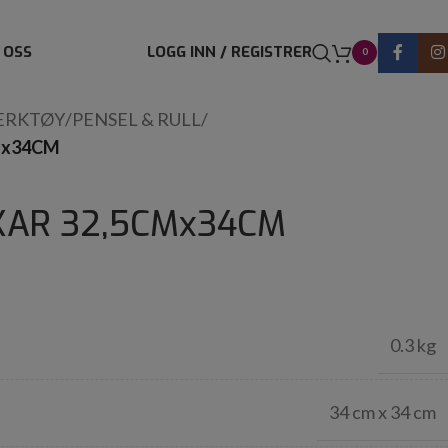
 OSS
LOGG INN / REGISTRER
0
ERKTØY
/
PENSEL & RULL
/
Mx34CM
KAR 32,5CMx34CM
0.3 kg
34 cm x 34 cm