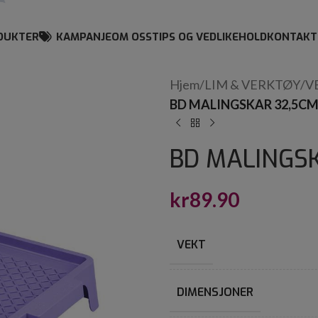
DUKTER
KAMPANJE
OM OSS
TIPS OG VEDLIKEHOLD
KONTAKT
Hjem
/
LIM & VERKTØY
/
V
BD MALINGSKAR 32,5C
BD MALINGS
kr
89.90
VEKT
DIMENSJONER