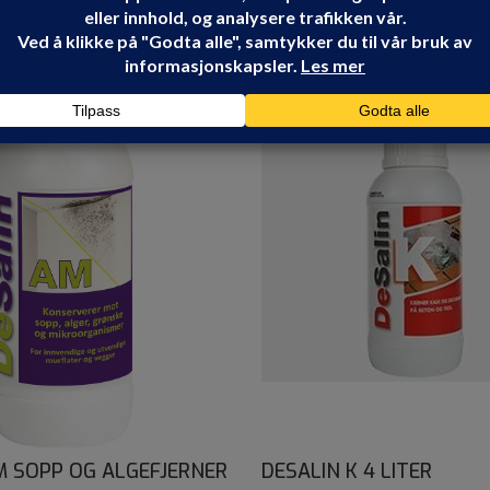
M SOPP OG ALGEFJERNER
DESALIN K 4 LITER