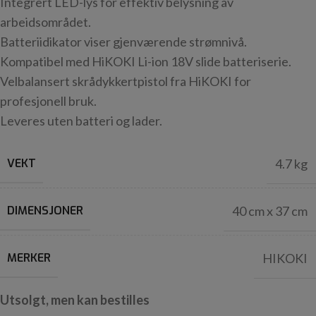
Integrert LED-lys for effektiv belysning av
arbeidsområdet.
Batteriidikator viser gjenværende strømnivå.
Kompatibel med HiKOKI Li-ion 18V slide batteriserie.
Velbalansert skrådykkertpistol fra HiKOKI for
profesjonell bruk.
Leveres uten batteri og lader.
VEKT
4.7 kg
DIMENSJONER
40 cm x 37 cm
MERKER
HIKOKI
Utsolgt, men kan bestilles