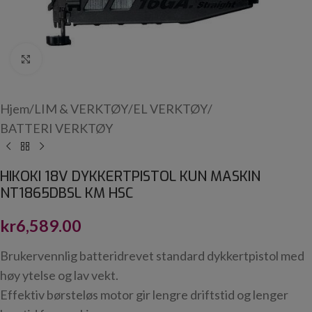
Click to enlarge
Hjem
/
LIM & VERKTØY
/
EL VERKTØY
/
BATTERI VERKTØY
HIKOKI 18V DYKKERTPISTOL KUN MASKIN
NT1865DBSL KM HSC
kr
6,589.00
Brukervennlig batteridrevet standard dykkertpistol med
høy ytelse og lav vekt.
Effektiv børsteløs motor gir lengre driftstid og lenger