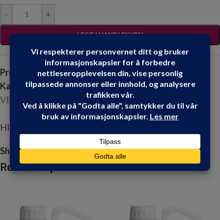
-
+
LEGG I HANDLEKURV
Produktnummer:
103980
Kategorier:
BATTERI VERKTØY
,
EL VERKTØY
,
LIM &
VERKTØY
HIKOKI
Share:
Relaterte produkter