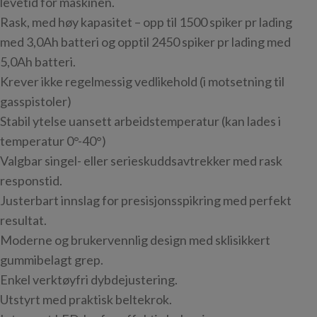
levetid for maskinen.
Rask, med høy kapasitet – opp til 1500 spiker pr lading
med 3,0Ah batteri og opptil 2450 spiker pr lading med
5,0Ah batteri.
Krever ikke regelmessig vedlikehold (i motsetning til
gasspistoler)
Stabil ytelse uansett arbeidstemperatur (kan lades i
temperatur 0°-40°)
Valgbar singel- eller serieskuddsavtrekker med rask
responstid.
Justerbart innslag for presisjonsspikring med perfekt
resultat.
Moderne og brukervennlig design med sklisikkert
gummibelagt grep.
Enkel verktøyfri dybdejustering.
Utstyrt med praktisk beltekrok.